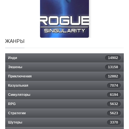
Naruto Storm M.U.G.E.N
ЖАНРЫ
Инди
14902
Экшены
13158
Приключения
12882
Казуальная
Rogue Singularity
7074
Симуляторы
6194
RPG
5632
Стратегии
5623
Шутеры
3370