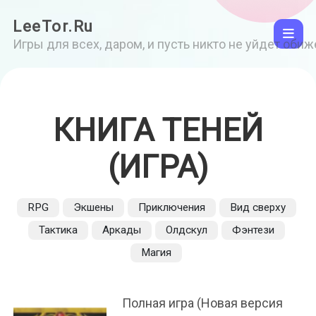
LeeTor.Ru
Игры для всех, даром, и пусть никто не уйдет оби
КНИГА ТЕНЕЙ
(ИГРА)
RPG
Экшены
Приключения
Вид сверху
Тактика
Аркады
Олдскул
Фэнтези
Магия
Полная игра (Новая версия