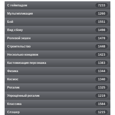
С геймпадом
7233
Мультипликация
1260
Бой
1551
Вид сбоку
1498
Ролевой экшен
1478
Строительство
1448
Несколько концовок
1423
Кастомизация персонажа
1383
Физика
1344
Космос
1340
Рогалик
1325
Упрощённый рогалик
1219
Классика
1584
Слэшер
1215