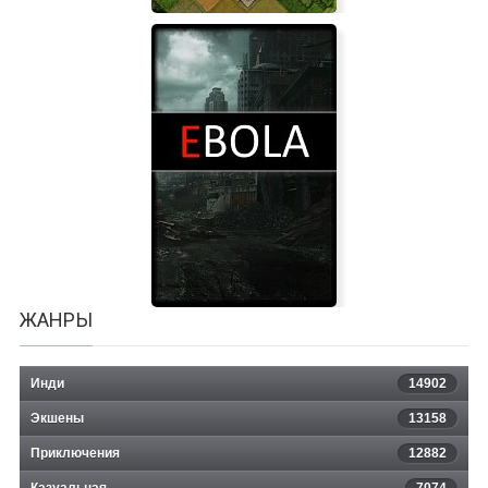
Trollskog
ЖАНРЫ
Инди
14902
Экшены
13158
Приключения
12882
Казуальная
7074