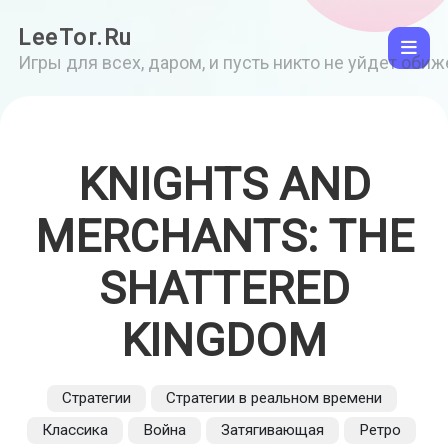
LeeTor.Ru
Игры для всех, даром, и пусть никто не уйдет оби
KNIGHTS AND
MERCHANTS: THE
SHATTERED
KINGDOM
Стратегии
Стратегии в реальном времени
Классика
Война
Затягивающая
Ретро