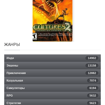
Cartel Tycoon
ЖАНРЫ
Инди
14902
Экшены
13158
Приключения
12882
Казуальная
Cultures 2: The Gates of Asgard
7074
Симуляторы
6194
RPG
5632
Стратегии
5623