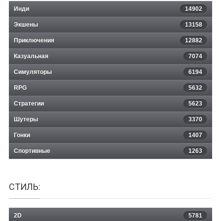
Инди
14902
Экшены
13158
Приключения
12882
Казуальная
Beatbuddy: Tale of the Guardians
7074
Симуляторы
6194
RPG
5632
Стратегии
5623
Шутеры
3370
Гонки
1407
Спортивные
1263
СТИЛЬ:
2D
5781