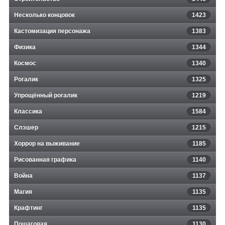
Несколько концовок
1423
Кастомизация персонажа
1383
Физика
1344
Космос
1340
Рогалик
1325
Упрощённый рогалик
1219
Классика
1584
Слэшер
1215
Хоррор на выживание
1185
Рисованная графика
1140
Война
1137
Магия
1135
Крафтинг
1135
Пошаговая
1130