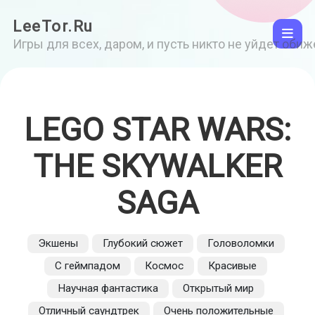
LeeTor.Ru
Игры для всех, даром, и пусть никто не уйдет оби
LEGO STAR WARS:
THE SKYWALKER
SAGA
Экшены
Глубокий сюжет
Головоломки
С геймпадом
Космос
Красивые
Научная фантастика
Открытый мир
Отличный саундтрек
Очень положительные