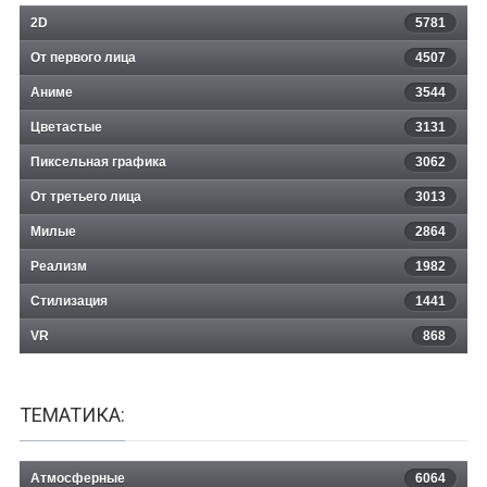
2D
5781
От первого лица
4507
Аниме
3544
Цветастые
3131
Пиксельная графика
3062
От третьего лица
3013
Милые
2864
Реализм
1982
Стилизация
1441
VR
868
ТЕМАТИКА:
Атмосферные
6064