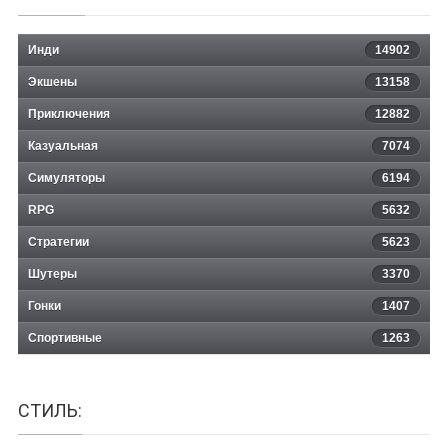
Инди
14902
Экшены
13158
Приключения
12882
Казуальная
Project Explore
7074
Симуляторы
6194
RPG
5632
Стратегии
5623
Шутеры
3370
Гонки
1407
Спортивные
1263
СТИЛЬ: