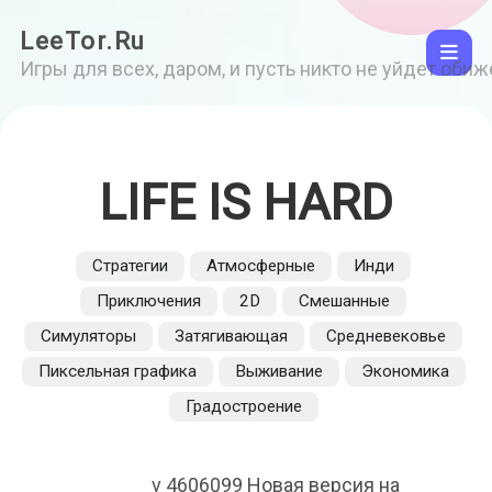
LeeTor.Ru
Игры для всех, даром, и пусть никто не уйдет оби
LIFE IS HARD
Стратегии
Атмосферные
Инди
Приключения
2D
Смешанные
Симуляторы
Затягивающая
Средневековье
Пиксельная графика
Выживание
Экономика
Градостроение
v 4606099 Новая версия на