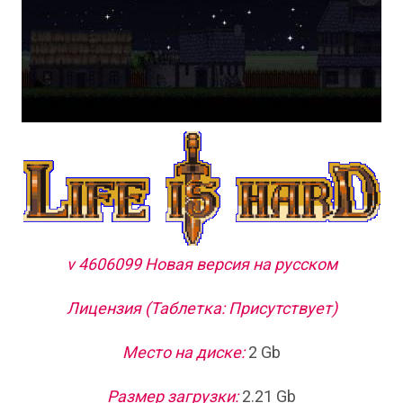
v 4606099 Новая версия на русском
Лицензия (Таблетка: Присутствует)
Место на диске:
2 Gb
Размер загрузки:
2.21 Gb