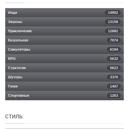
Инди
14902
Экшены
13158
Приключения
12882
Казуальная
Puyo Puyo Tetris 2
7074
Симуляторы
6194
RPG
5632
Стратегии
5623
Шутеры
3370
Гонки
1407
Спортивные
1263
СТИЛЬ: