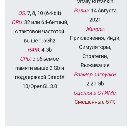
Vitaliy Ruzankin
Релиз:
14 Августа
OS:
7, 8, 10 (64-bit)
2021
CPU:
32 или 64-битный,
Жанры:
с тактовой частотой
Приключения, Инди,
выше 1.6Ghz
Симуляторы,
RAM:
4 Gb
Стратегии,
GPU:
с объёмом
Выживание
памяти выше 2 Gb и
Размер загрузки:
поддержкой DirectX
2.21 Gb
10/OpenGL 3.0
Оценки в СТИМе:
Смешанные 57%