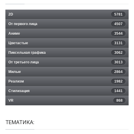
2D
5781
От первого лица
4507
Аниме
3544
Цветастые
3131
Пиксельная графика
3062
От третьего лица
3013
Милые
2864
Реализм
1982
Стилизация
1441
VR
868
ТЕМАТИКА: