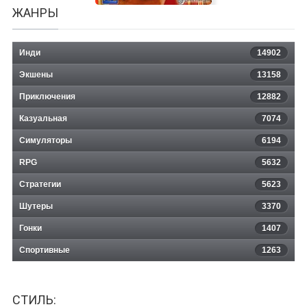
ЖАНРЫ
Инди
14902
Экшены
13158
Приключения
12882
Казуальная
Князь Владимир (игра)
7074
Симуляторы
6194
RPG
5632
Стратегии
5623
Шутеры
3370
Гонки
1407
Спортивные
1263
СТИЛЬ: