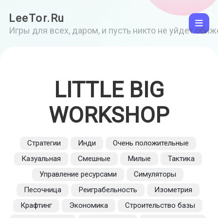
LeeTor.Ru
Игры для всех, даром, и пусть никто не уйдет оби
LITTLE BIG
WORKSHOP
Стратегии
Инди
Очень положительные
Казуальная
Смешные
Милые
Тактика
Управление ресурсами
Симуляторы
Песочница
Реиграбельность
Изометрия
Крафтинг
Экономика
Строительство базы