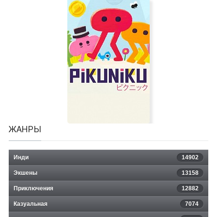
Once Upon a Jester
ЖАНРЫ
Инди
14902
Экшены
13158
Приключения
12882
Казуальная
Pikuniku
7074