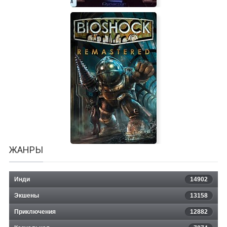
Betrayal at Krondor
ЖАНРЫ
Инди
14902
Экшены
13158
Приключения
12882