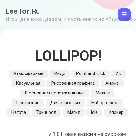
LeeTor.Ru
Игры для всех, даром, и пусть никто не уйдет оби
LOLLIPOP!
Атмосферные
Инди
Point and click
2D
Казуальная
Рисованная графика
Аниме
В основном положительные
Милые
Цветастые
Для взрослых
Набор очков
Нагота
Три в ряд
Магия
Idle
Кликер
v 1.0 Новая версия на русском