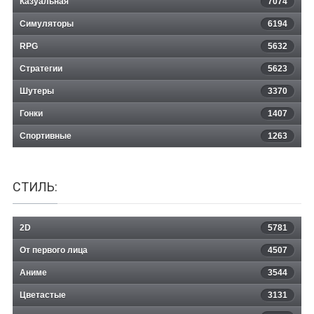
Казуальная
BioShock Remastered
7074
Симуляторы
6194
RPG
5632
Стратегии
5623
Шутеры
3370
Гонки
1407
Спортивные
1263
СТИЛЬ:
2D
5781
От первого лица
4507
Аниме
3544
Цветастые
3131