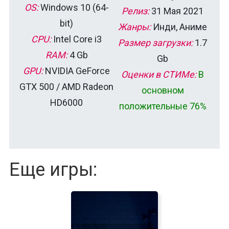
OS:
Windows 10 (64-
Релиз:
31 Мая 2021
bit)
Жанры:
Инди, Аниме
CPU:
Intel Core i3
Размер загрузки:
1.7
RAM:
4 Gb
Gb
GPU:
NVIDIA GeForce
Оценки в СТИМе:
В
GTX 500 / AMD Radeon
основном
HD6000
положительные 76%
Еще игры: