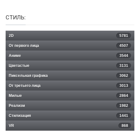
СТИЛЬ:
2D
5781
От первого лица
4507
Аниме
3544
Цветастые
3131
Пиксельная графика
3062
От третьего лица
3013
Милые
2864
Реализм
1982
Стилизация
1441
VR
868