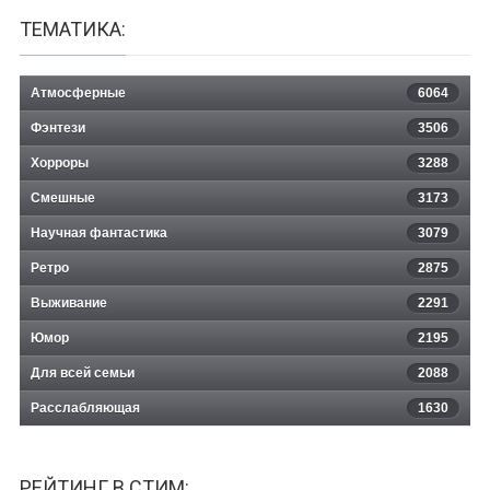
ТЕМАТИКА:
Атмосферные
6064
Фэнтези
3506
Хорроры
3288
Смешные
3173
Научная фантастика
3079
Ретро
2875
Выживание
2291
Юмор
2195
Для всей семьи
2088
Расслабляющая
1630
РЕЙТИНГ В СТИМ: