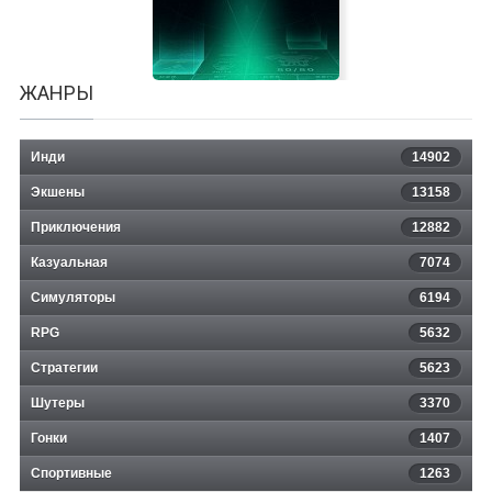
ЖАНРЫ
Инди
14902
Экшены
13158
Приключения
12882
Казуальная
Square Dungeon 2
7074
Симуляторы
6194
RPG
5632
Стратегии
5623
Шутеры
3370
Гонки
1407
Спортивные
1263