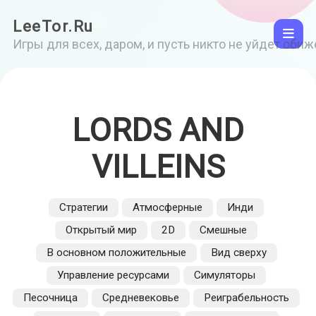
LeeTor.Ru
Игры для всех, даром, и пусть никто не уйдет оби
LORDS AND
VILLEINS
Стратегии
Атмосферные
Инди
Открытый мир
2D
Смешные
В основном положительные
Вид сверху
Управление ресурсами
Симуляторы
Песочница
Средневековье
Реиграбельность