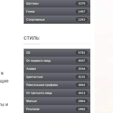
Шутеры
3370
Гонки
1407
Спортивные
1263
СТИЛЬ:
2D
5781
От первого лица
4507
Аниме
3544
 в
Цветастые
3131
ющие
Пиксельная графика
3062
От третьего лица
3013
Милые
2864
ты и
Реализм
1982