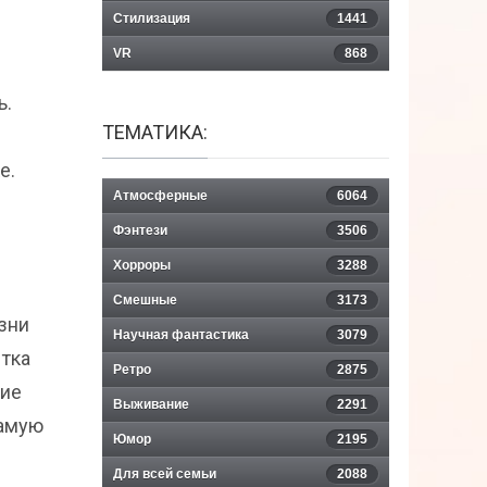
Стилизация
1441
VR
868
ь.
ТЕМАТИКА:
е.
Атмосферные
6064
Фэнтези
3506
Хорроры
3288
Смешные
3173
зни
Научная фантастика
3079
ытка
Ретро
2875
ние
Выживание
2291
самую
Юмор
2195
Для всей семьи
2088