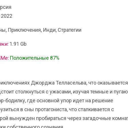
ерсия
 2022
ы, Приключения, Инди, Стратегии
зки:
1.91 Gb
ИМе:
Положительные 87%
о приключениях Джорджа Телласельва, что оказывается
стоит столкнуться с ужасами, изучая темные и пуга
ор-бодилку, где основной упор идет на решение
зиться в сны протагониста, что сталкивается с
ой вынужден пробираться через загадочные комна
ки собственного сознания.