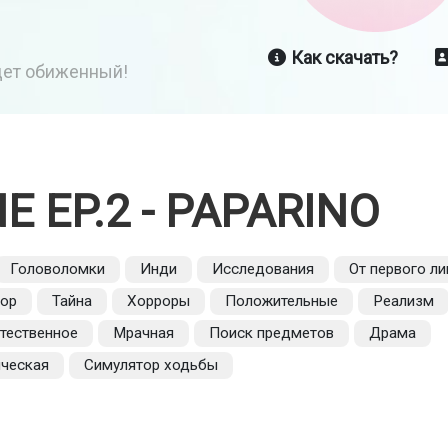
Как скачать?
йдет обиженный!
E EP.2 - PAPARINO
Головоломки
Инди
Исследования
От первого ли
рор
Тайна
Хорроры
Положительные
Реализм
тественное
Мрачная
Поиск предметов
Драма
ческая
Симулятор ходьбы