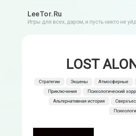
LeeTor.Ru
Игры для всех, даром, и пусть никто не у
LOST ALON
Стратегии
Экшены
Атмосферные
Приключения
Психологический хор
Альтернативная история
Сверхъес
Психологи