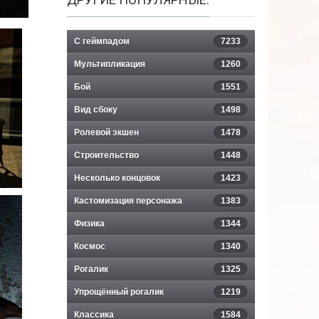
С геймпадом
7233
Мультипликация
1260
Бой
1551
Вид сбоку
1498
Ролевой экшен
1478
Строительство
1448
Несколько концовок
1423
Кастомизация персонажа
1383
Физика
1344
Космос
1340
Рогалик
1325
Упрощённый рогалик
1219
Классика
1584