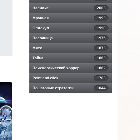
Насилие
2003
Мрачная
1993
Олдскул
1990
Песочница
1975
Мясо
1873
Тайна
1863
Психологический хоррор
1862
Point and click
1703
Пошаговые стратегии
1044