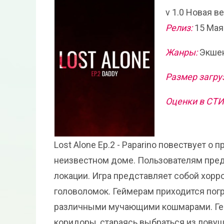
v 1.0 Новая в
Релиз:
15 Мая
Жанры:
Экшен
Размер загру
Оценки в СТ
Lost Alone Ep.2 - Paparino повествует 
неизвестном доме. Пользователям пред
локации. Игра представляет собой хорр
головоломок. Геймерам приходится погру
различными мучающими кошмарами. Гер
коридоры, стараясь выбраться из ловуш