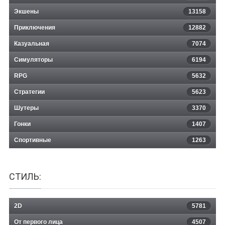
Экшены
13158
Приключения
12882
Казуальная
Birds Aren't Real
7074
Симуляторы
6194
RPG
5632
Стратегии
5623
Шутеры
3370
Гонки
1407
Спортивные
1263
СТИЛЬ:
2D
5781
От первого лица
4507