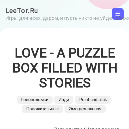
LeeTor.Ru
Игры для всех, даром, и пусть никто не уйдет оби
LOVE - A PUZZLE
BOX FILLED WITH
STORIES
Головоломки
Инди
Point and click
Положительные
Эмоциональная