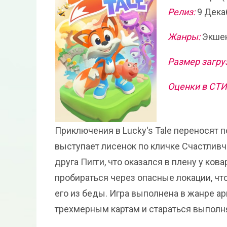
Релиз:
9 Дека
Жанры:
Экшен
Размер загру
Оценки в СТ
Приключения в Lucky's Tale переносят п
выступает лисенок по кличке Счастлив
друга Пигги, что оказался в плену у ко
пробираться через опасные локации, чт
его из беды. Игра выполнена в жанре а
трехмерным картам и стараться выполня