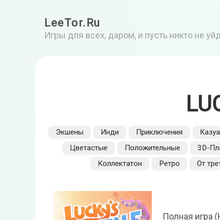
LeeTor.Ru
Игры для всех, даром, и пусть никто не у
LU
Экшены
Инди
Приключения
Казуа
Цветастые
Положительные
3D-Пл
Коллектатон
Ретро
От тре
Полная игра (