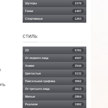
Шутеры
3370
Гонки
1407
Спортивные
1263
СТИЛЬ:
2D
5781
От первого лица
4507
Аниме
3544
и
Цветастые
3131
Пиксельная графика
3062
ить
От третьего лица
3013
Милые
2864
Реализм
1982