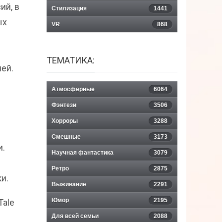
ий, в
Стилизация
1441
ых
VR
868
ТЕМАТИКА:
ей.
Атмосферные
6064
Фэнтези
3506
Хорроры
3288
Смешные
3173
и.
Научная фантастика
3079
Ретро
2875
и.
Выживание
2291
Юмор
2195
Tale
Для всей семьи
2088