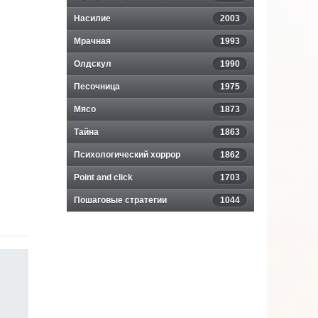
Насилие
2003
Мрачная
1993
Олдскул
1990
Песочница
1975
Мясо
1873
Тайна
1863
Психологический хоррор
1862
Point and click
1703
Пошаговые стратегии
1044