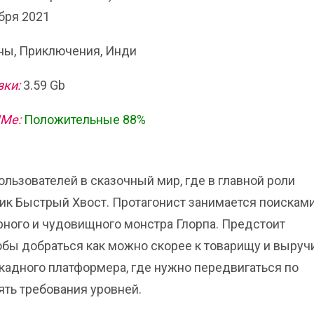
бря 2021
ы, Приключения, Инди
зки:
3.59 Gb
ИМе:
Положительные 88%
ользователей в сказочный мир, где в главной роли
чик Быстрый Хвост. Протагонист занимается поискам
варного и чудовищного монстра Глорпа. Предстоит
обы добраться как можно скорее к товарищу и выруч
ркадного платформера, где нужно передвигаться по
ть требования уровней.