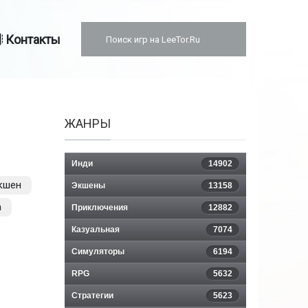
Контакты
ЖАНРЫ
Инди
14902
кшен
Экшены
13158
а
Приключения
12882
Казуальная
7074
Симуляторы
6194
RPG
5632
Стратегии
5623