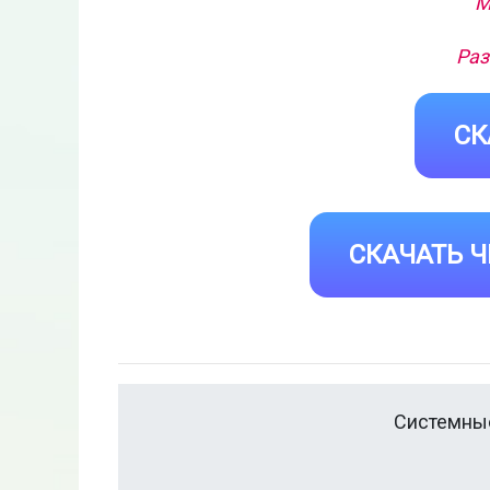
М
Раз
СК
СКАЧАТЬ Ч
Системные