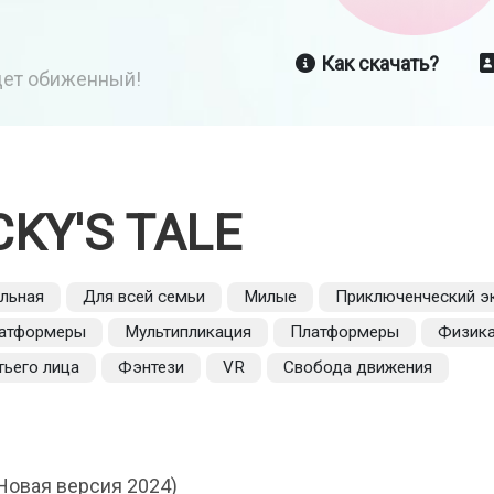
Как скачать?
йдет обиженный!
CKY'S TALE
льная
Для всей семьи
Милые
Приключенческий э
атформеры
Мультипликация
Платформеры
Физик
тьего лица
Фэнтези
VR
Свобода движения
Новая версия 2024)