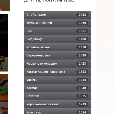
С геймпадом
7233
Мультипликация
1260
Бой
1551
Вид сбоку
1498
Ролевой экшен
1478
Строительство
1448
Несколько концовок
1423
Кастомизация персонажа
1383
Физика
1344
Космос
1340
Рогалик
1325
Упрощённый рогалик
1219
Классика
1584