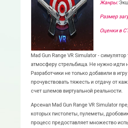
Жанры:
Экш
Размер заг
Оценки в С
Mad Gun Range VR Simulator - симулято
атмосферу стрельбища. Не нужно идти н
Разработчики не только добавили в игру
прочувствовать тяжесть и отдачу от ка
счет шлемов виртуальной реальности.
Арсенал Mad Gun Range VR Simulator пр
которых пистолеты, пулеметы, дробовики
процесс предоставляет множество испы