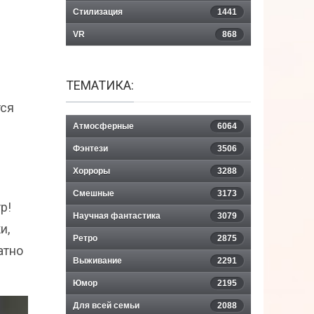
Стилизация
1441
VR
868
ТЕМАТИКА:
тся
Атмосферные
6064
Фэнтези
3506
Хорроры
3288
Смешные
3173
р!
Научная фантастика
3079
и,
Ретро
2875
атно
Выживание
2291
Юмор
2195
Для всей семьи
2088