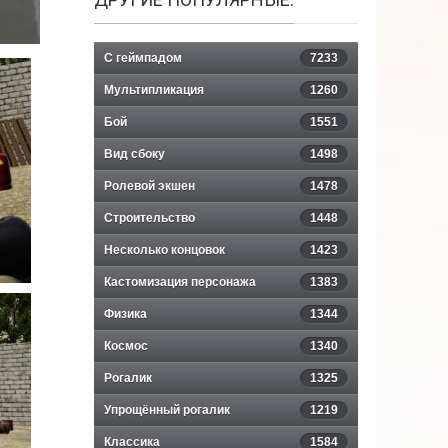
С геймпадом
7233
Мультипликация
1260
Бой
1551
Вид сбоку
1498
Ролевой экшен
1478
Строительство
1448
Несколько концовок
1423
Кастомизация персонажа
1383
Физика
1344
Космос
1340
Рогалик
1325
Упрощённый рогалик
1219
Классика
1584