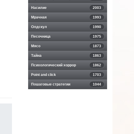
Насилие
2003
Мрачная
1993
Олдскул
1990
Песочница
1975
Мясо
1873
Тайна
1863
Психологический хоррор
1862
Point and click
1703
Пошаговые стратегии
1044