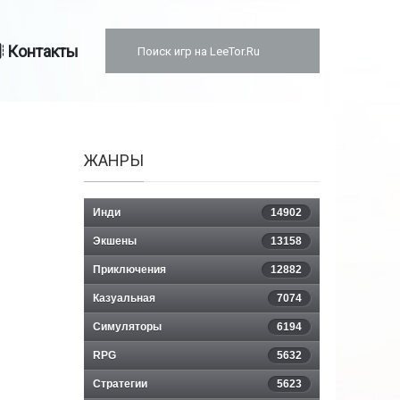
Контакты
ЖАНРЫ
Инди
14902
Экшены
13158
Приключения
12882
Казуальная
7074
Симуляторы
6194
RPG
5632
Стратегии
5623