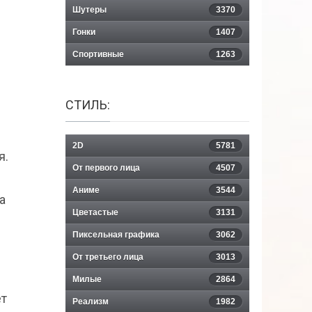
Шутеры
3370
Гонки
1407
Спортивные
1263
СТИЛЬ:
2D
5781
я.
От первого лица
4507
Аниме
3544
а
Цветастые
3131
Пиксельная графика
3062
и
От третьего лица
3013
Милые
2864
ет
Реализм
1982