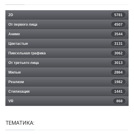
2D
5781
От первого лица
4507
Аниме
3544
Цветастые
3131
Пиксельная графика
3062
От третьего лица
3013
Милые
2864
Реализм
1982
Стилизация
1441
VR
868
ТЕМАТИКА: