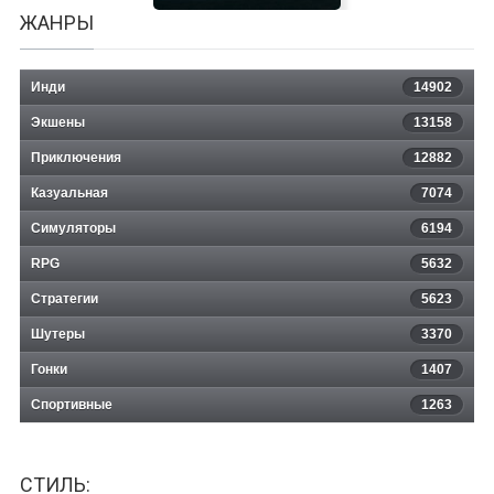
ЖАНРЫ
Инди
14902
Экшены
13158
Приключения
12882
Казуальная
ReFactory
7074
Симуляторы
6194
RPG
5632
Стратегии
5623
Шутеры
3370
Гонки
1407
Спортивные
1263
СТИЛЬ: