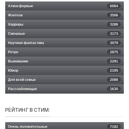
Атмосферные
6064
Фэнтези
3506
Хорроры
3288
Смешные
3173
Научная фантастика
3079
Ретро
2875
Выживание
2291
Юмор
2195
Для всей семьи
2088
Расслабляющая
1630
РЕЙТИНГ В СТИМ:
Очень положительные
7182