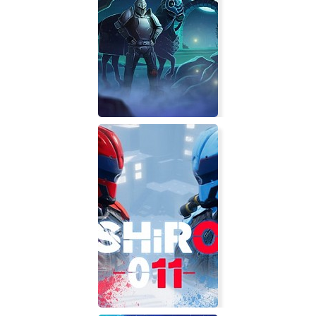
MADievals - The rise of Rusty
Steelknee