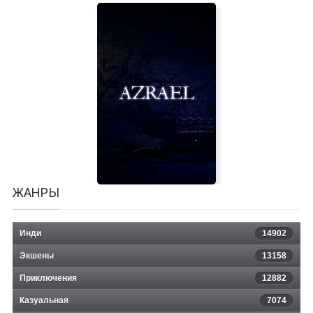
Ensora
ЖАНРЫ
Инди
14902
Экшены
13158
Приключения
12882
Казуальная
Azrael
7074