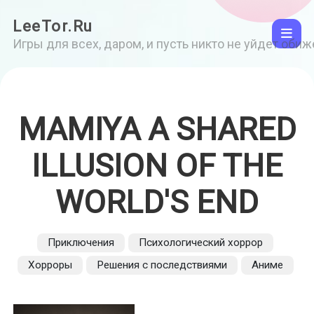
LeeTor.Ru
Игры для всех, даром, и пусть никто не уйдет оби
MAMIYA A SHARED
ILLUSION OF THE
WORLD'S END
Приключения
Психологический хоррор
Хорроры
Решения с последствиями
Аниме