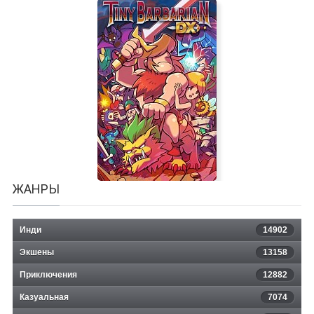
Jupiter Moons: Mecha
ЖАНРЫ
Инди
14902
Экшены
13158
Приключения
12882
Казуальная
Tiny Barbarian DX
7074