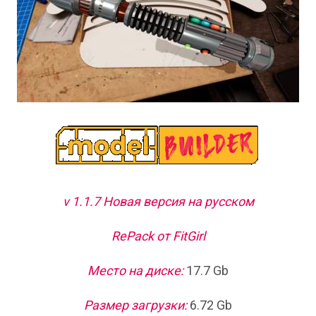
v 1.1.7 Новая версия на русском
RePack от FitGirl
Место на диске:
17.7 Gb
Размер загрузки:
6.72 Gb