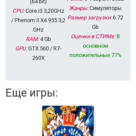
(64 bit)
Жанры:
Симуляторы
CPU:
Core i3 3,20GHz
Размер загрузки:
6.72
/ Phenom II X4 955 3,2
Gb
GHz
Оценки в СТИМе:
В
RAM:
4 Gb
основном
GPU:
GTX 560 / R7-
положительные 77%
260X
Еще игры: