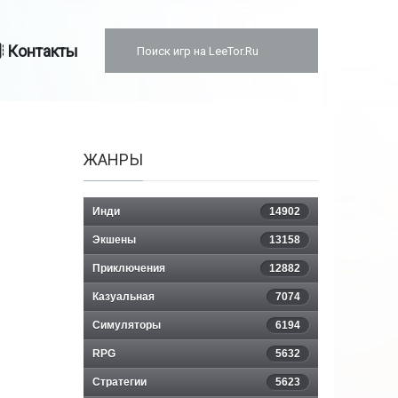
Контакты
ЖАНРЫ
M
Инди
14902
Экшены
13158
Приключения
12882
Казуальная
7074
Симуляторы
6194
RPG
5632
Стратегии
5623