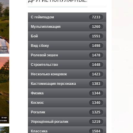
С геймпадом
7233
Мультипликация
1260
Бой
1551
Вид сбоку
1498
Ролевой экшен
1478
Строительство
1448
Несколько концовок
1423
Кастомизация персонажа
1383
Физика
1344
Космос
1340
Рогалик
1325
Упрощённый рогалик
1219
Классика
1584