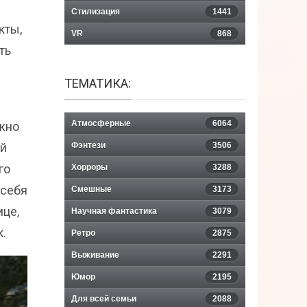
Стилизация
1441
кты,
VR
868
ть
ТЕМАТИКА:
Атмосферные
6064
жно
ый
Фэнтези
3506
го
Хорроры
3288
 себя
Смешные
3173
ице,
Научная фантастика
3079
к.
Ретро
2875
Выживание
2291
Юмор
2195
Для всей семьи
2088