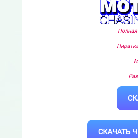
Полная 
Пиратка
М
Раз
СК
СКАЧАТЬ Ч