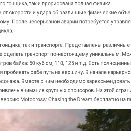
го гонщика, так и прорисована полная физика
 от скорости и удара об различные физические объе
ному. После несерьезной аварии потребуется управля
икла.
гонщика, так и транспорта. Представлены различные
е сделать транспорт по-настоящему уникальным. Мо
ов байка: 50 куб см, 110, 125 и т.д. Есть полноценн
 пробивать себе путь на вершину. В начале карьерно
рсонажа. Вместе с ним необходимо зарекомендовать
ривлечь внимание крупных спонсоров. На этой стран
версию Motocross: Chasing the Dream бесплатно на п