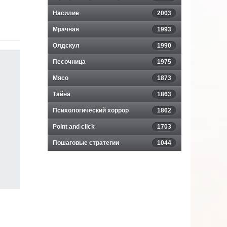
Насилие
2003
Мрачная
1993
Олдскул
1990
Песочница
1975
Мясо
1873
Тайна
1863
Психологический хоррор
1862
Point and click
1703
Пошаговые стратегии
1044