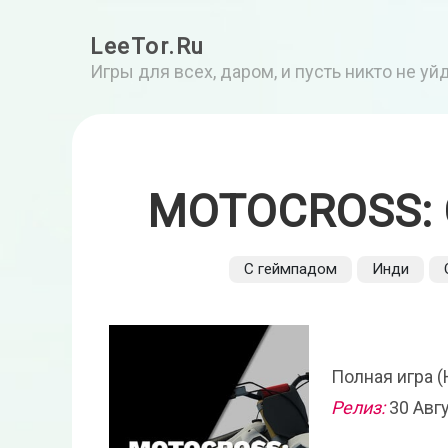
LeeTor.Ru
Игры для всех, даром, и пусть никто не у
MOTOCROSS: 
С геймпадом
Инди
Полная игра (
Релиз:
30 Авг