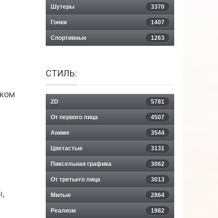
Шутеры
3370
Гонки
1407
Спортивные
1263
СТИЛЬ:
ском
2D
5781
От первого лица
4507
Аниме
3544
Цветастые
3131
Пиксельная графика
3062
От третьего лица
3013
,
Милые
2864
Реализм
1982