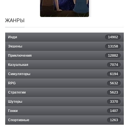
ЖАНРЫ
Инди
14902
Экшены
13158
Приключения
12882
Казуальная
To the Moon: Minisode 2
7074
Симуляторы
6194
RPG
5632
Стратегии
5623
Шутеры
3370
Гонки
1407
Спортивные
1263