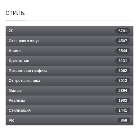
СТИЛЬ:
2D
5781
От первого лица
4507
Аниме
3544
Цветастые
3131
Пиксельная графика
3062
От третьего лица
3013
Милые
2864
Реализм
1982
Стилизация
1441
VR
868