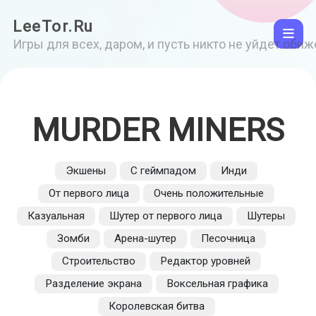
LeeTor.Ru
Игры для всех, даром, и пусть никто не уйдет оби
MURDER MINERS
Экшены
С геймпадом
Инди
От первого лица
Очень положительные
Казуальная
Шутер от первого лица
Шутеры
Зомби
Арена-шутер
Песочница
Строительство
Редактор уровней
Разделение экрана
Воксельная графика
Королевская битва