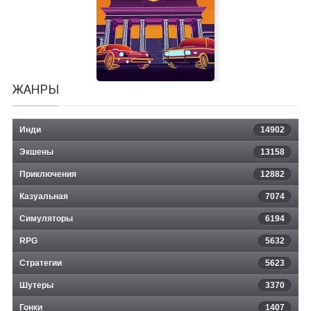
Soda Drinker Pro
ЖАНРЫ
Инди
14902
Экшены
13158
Приключения
12882
Казуальная
Electro Ride: The Neon Racing
7074
Симуляторы
6194
RPG
5632
Стратегии
5623
Шутеры
3370
Гонки
1407