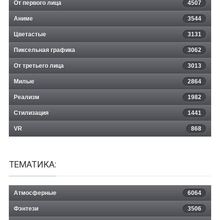
От первого лица
4507
Аниме
3544
Цветастые
3131
Пиксельная графика
3062
От третьего лица
3013
Милые
2864
Реализм
1982
Стилизация
1441
VR
868
ТЕМАТИКА:
Атмосферные
6064
Фэнтези
3506