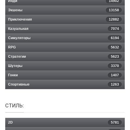
Инди
14902
Экшены
13158
Приключения
12882
Казуальная
Amy's Greenmart
7074
Симуляторы
6194
RPG
5632
Стратегии
5623
Шутеры
3370
Гонки
1407
Спортивные
1263
СТИЛЬ:
2D
5781