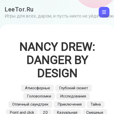
LeeTor.Ru
Игры для всех, даром, и пусть никто не уйдет оби
NANCY DREW:
DANGER BY
DESIGN
Атмосферные
Глубокий сюжет
Головоломки
Исследования
Отличный саундтрек
Приключения
Тайна
Point and click
2D
Казуальная
Смешные