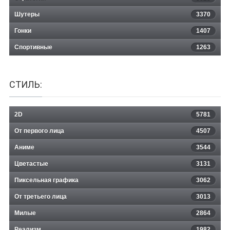
Шутеры
3370
Гонки
1407
Спортивные
1263
СТИЛЬ:
2D
5781
От первого лица
4507
Аниме
3544
Цветастые
3131
Пиксельная графика
3062
От третьего лица
3013
Милые
2864
Реализм
1982