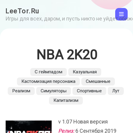
LeeTor.Ru
Игры для всех, даром, и пусть никто не уйдет оби
NBA 2K20
С геймпадом
Казуальная
Кастомизация персонажа
Смешанные
Реализм
Симуляторы
Спортивные
Лут
Капитализм
v 1.07 Новая версия
Релиз:
6 Сентября 2019