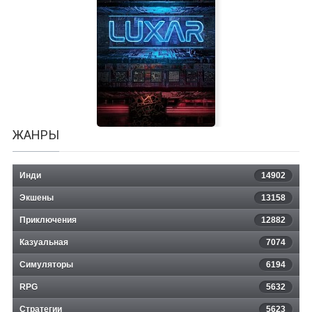
Double Dragon 4
ЖАНРЫ
Инди
14902
Экшены
13158
Приключения
12882
Казуальная
LUXAR
7074
Симуляторы
6194
RPG
5632
Стратегии
5623