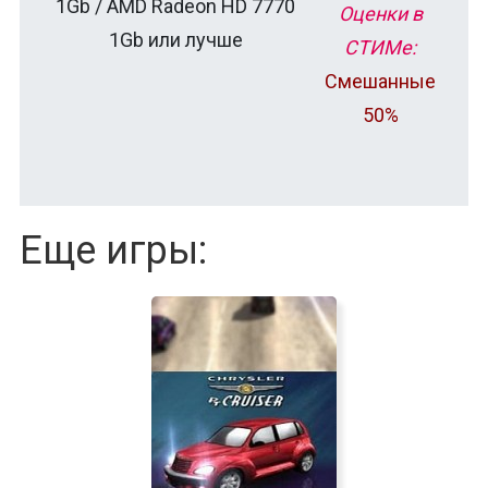
1Gb / AMD Radeon HD 7770
Оценки в
1Gb или лучше
СТИМе:
Смешанные
50%
Еще игры: