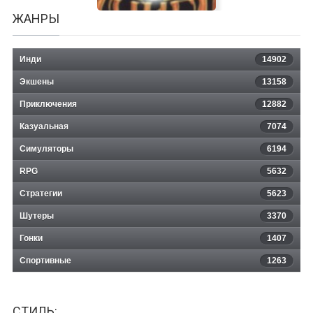
ЖАНРЫ
Инди
14902
Экшены
13158
Книга теней: Утерянные
Приключения
12882
Казуальная
страницы
7074
Симуляторы
6194
RPG
5632
Стратегии
5623
Шутеры
3370
Гонки
1407
Спортивные
1263
СТИЛЬ: