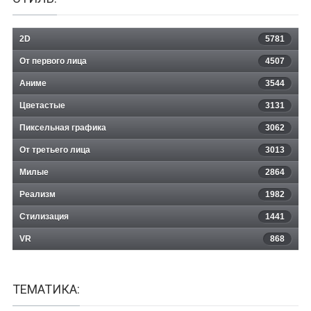
2D
5781
От первого лица
4507
Аниме
3544
Цветастые
3131
Пиксельная графика
3062
От третьего лица
3013
Милые
2864
Реализм
1982
Стилизация
1441
VR
868
ТЕМАТИКА: