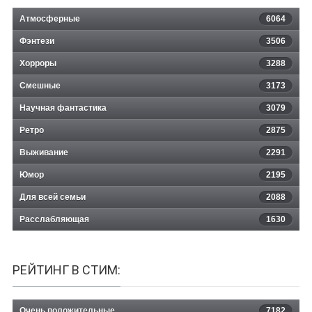
Атмосферные
6064
Фэнтези
3506
Хорроры
3288
Смешные
3173
Научная фантастика
3079
Ретро
2875
Выживание
2291
Юмор
2195
Для всей семьи
2088
Расслабляющая
1630
РЕЙТИНГ В СТИМ:
Очень положительные
7182