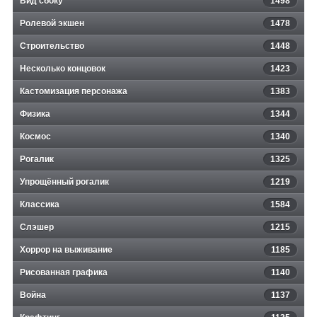
Вид сбоку
1498
Ролевой экшен
1478
Строительство
1448
Несколько концовок
1423
Кастомизация персонажа
1383
Физика
1344
Космос
1340
Рогалик
1325
Упрощённый рогалик
1219
Классика
1584
Слэшер
1215
Хоррор на выживание
1185
Рисованная графика
1140
Война
1137