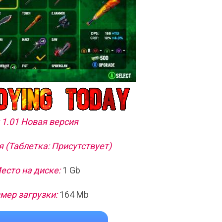
 1.01 Новая версия
 (Таблетка: Присутствует)
есто на диске:
1 Gb
мер загрузки:
164 Mb