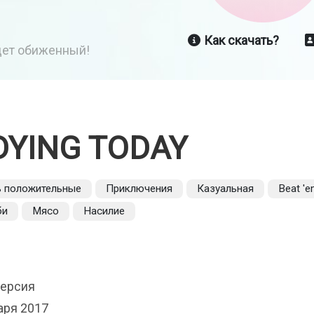
Как скачать?
йдет обиженный!
DYING TODAY
ь положительные
Приключения
Казуальная
Beat 'e
би
Мясо
Насилие
версия
аря 2017