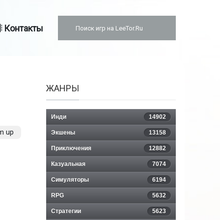
Контакты
ЖАНРЫ
Инди
14902
m up
Экшены
13158
Приключения
12882
Казуальная
7074
Симуляторы
6194
RPG
5632
Стратегии
5623