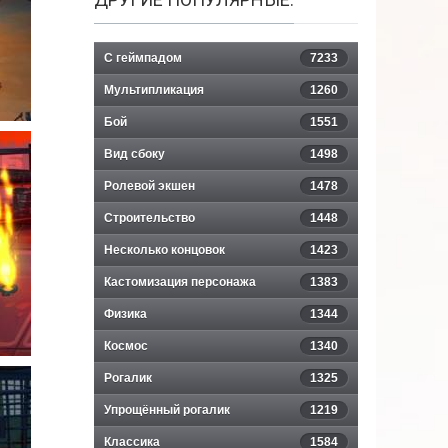
С геймпадом
7233
Мультипликация
1260
Бой
1551
Вид сбоку
1498
Ролевой экшен
1478
Строительство
1448
Несколько концовок
1423
Кастомизация персонажа
1383
Физика
1344
Космос
1340
Рогалик
1325
Упрощённый рогалик
1219
Классика
1584