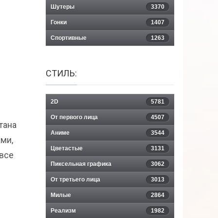
Шутеры
3370
Гонки
1407
Спортивные
1263
СТИЛЬ:
2D
5781
От первого лица
4507
тана
Аниме
3544
ми,
Цветастые
3131
 все
Пиксельная графика
3062
От третьего лица
3013
Милые
2864
Реализм
1982