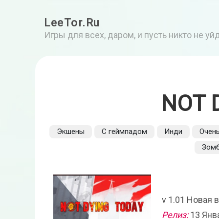
LeeTor.Ru
Игры для всех, даром, и пусть никто не у
NOT 
Экшены
С геймпадом
Инди
Очен
Зом
v 1.01 Новая 
Релиз:
13 Янв