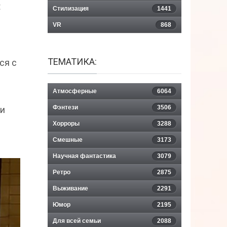
t
Стилизация
1441
VR
868
ТЕМАТИКА:
ся с
Атмосферные
6064
Фэнтези
3506
 и
Хорроры
3288
Смешные
3173
Научная фантастика
3079
Ретро
2875
Выживание
2291
Юмор
2195
Для всей семьи
2088