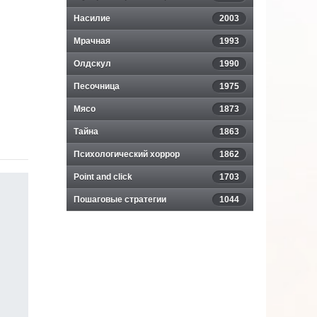
Насилие
2003
Мрачная
1993
Олдскул
1990
Песочница
1975
Мясо
1873
Тайна
1863
Психологический хоррор
1862
Point and click
1703
Пошаговые стратегии
1044