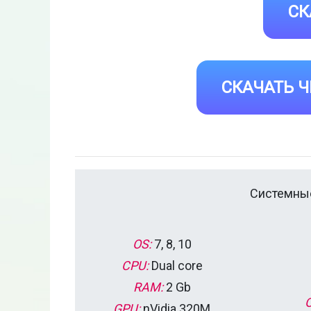
СК
СКАЧАТЬ Ч
Системные
OS:
7, 8, 10
CPU:
Dual core
RAM:
2 Gb
GPU:
nVidia 320M