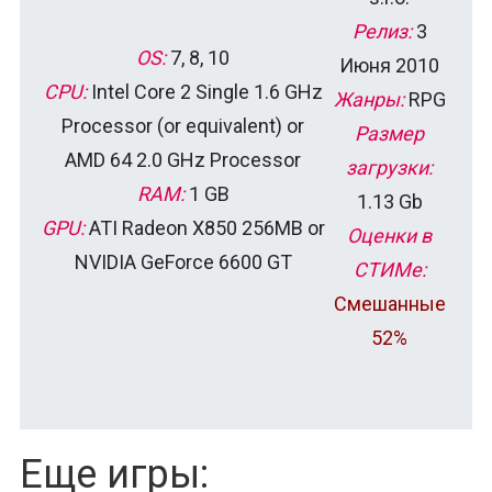
Релиз:
3
OS:
7, 8, 10
Июня 2010
CPU:
Intel Core 2 Single 1.6 GHz
Жанры:
RPG
Processor (or equivalent) or
Размер
AMD 64 2.0 GHz Processor
загрузки:
RAM:
1 GB
1.13 Gb
GPU:
ATI Radeon X850 256MB or
Оценки в
NVIDIA GeForce 6600 GT
СТИМе:
Смешанные
52%
Еще игры: