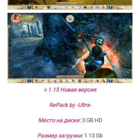
v 1.15 Новая версия
RePack by -Ultra-
Место на диске:
3 GB HD
Размер загрузки:
1.13 Gb