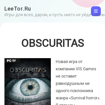
LeeTor.Ru
Игры для всех, даром, и пусть никто не уйдет оби
OBSCURITAS
Новая игра от
компании VIS Games
не оставит
равнодушным ни
одного поклонника
жанра «Survival horror».