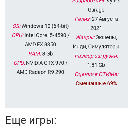
Разработчик:
Kyle's
Garage
Релиз:
27 Августа
OS:
Windows 10 (64-bit)
2021
CPU:
Intel Core i5-4590 /
Жанры:
Экшены,
AMD FX 8350
Инди, Симуляторы
RAM:
8 Gb
Размер загрузки:
GPU:
NVIDIA GTX 970 /
1.81 Gb
AMD Radeon R9 290
Оценки в СТИМе:
Смешанные 69%
Еще игры: