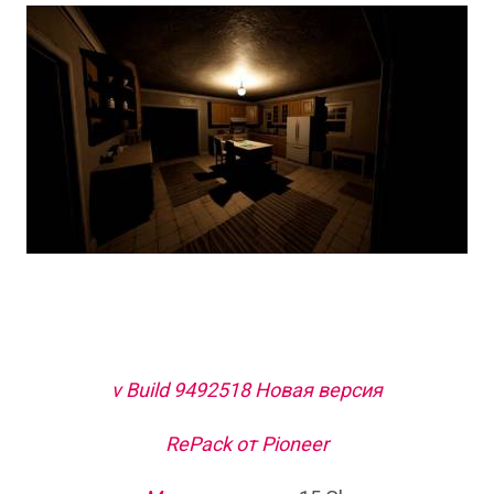
v Build 9492518 Новая версия
RePack от Pioneer