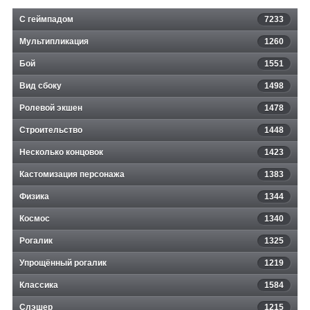
С геймпадом
7233
Мультипликация
1260
Бой
1551
Вид сбоку
1498
Ролевой экшен
1478
Строительство
1448
Несколько концовок
1423
Кастомизация персонажа
1383
Физика
1344
Космос
1340
Рогалик
1325
Упрощённый рогалик
1219
Классика
1584
Слэшер
1215