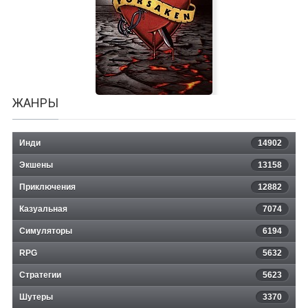
Leisure Suit Larry 7: Love for Sail!
ЖАНРЫ
Инди
14902
Экшены
13158
Приключения
12882
Казуальная
Forsaken Remastered
7074
Симуляторы
6194
RPG
5632
Стратегии
5623
Шутеры
3370