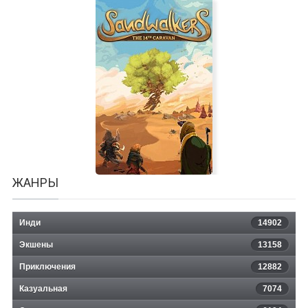
Are You Smarter Than A 5th Grader
ЖАНРЫ
Инди
14902
Экшены
13158
Sandwalkers: The Fourteenth
Приключения
12882
Казуальная
Caravan
7074