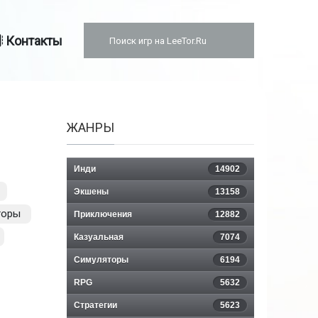
Контакты
ЖАНРЫ
Инди
14902
Экшены
13158
торы
Приключения
12882
Казуальная
7074
Симуляторы
6194
RPG
5632
Стратегии
5623