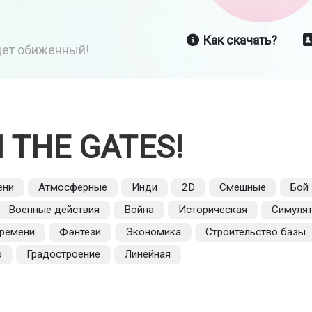
Как скачать?
йдет обиженный!
 THE GATES!
ени
Атмосферные
Инди
2D
Смешные
Бой
Военные действия
Война
Историческая
Симуля
времени
Фэнтези
Экономика
Строительство базы
о
Градостроение
Линейная