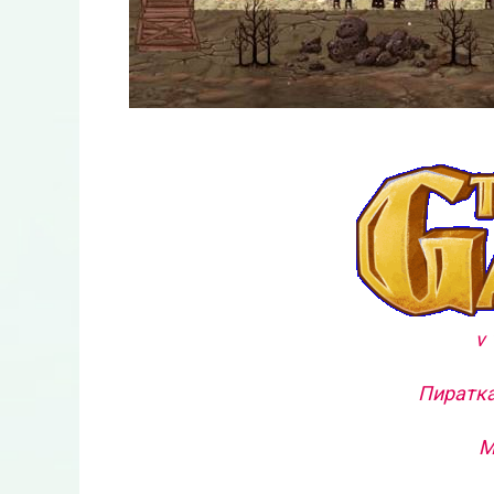
v 
Пиратка
М