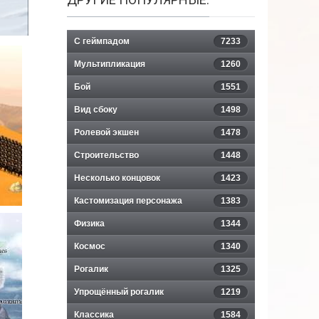
С геймпадом
7233
Мультипликация
1260
Бой
1551
Вид сбоку
1498
Ролевой экшен
1478
Строительство
1448
Несколько концовок
1423
Кастомизация персонажа
1383
Физика
1344
Космос
1340
Рогалик
1325
Упрощённый рогалик
1219
Классика
1584