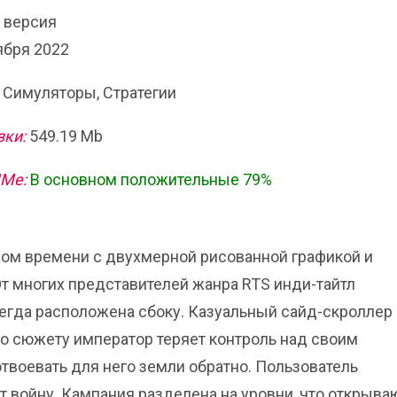
я версия
ября 2022
 Симуляторы, Стратегии
зки:
549.19 Mb
ИМе:
В основном положительные 79%
льном времени с двухмерной рисованной графикой и
т многих представителей жанра RTS инди-тайтл
сегда расположена сбоку. Казуальный сайд-скроллер
о сюжету император теряет контроль над своим
отвоевать для него земли обратно. Пользователь
т войну. Кампания разделена на уровни, что открыва