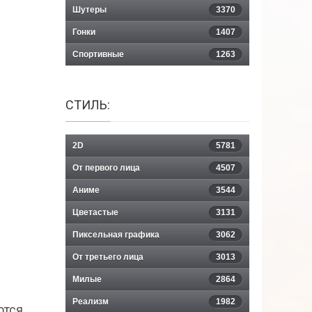
Шутеры
3370
Гонки
1407
Спортивные
1263
СТИЛЬ:
2D
5781
От первого лица
4507
Аниме
3544
Цветастые
3131
Пиксельная графика
3062
От третьего лица
3013
Милые
2864
Реализм
1982
ются