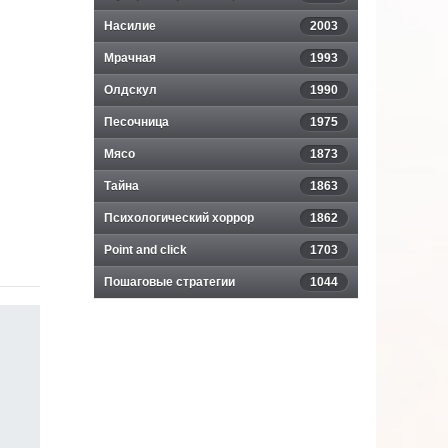
Насилие
2003
Мрачная
1993
Олдскул
1990
Песочница
1975
Мясо
1873
Тайна
1863
Психологический хоррор
1862
Point and click
1703
Пошаговые стратегии
1044