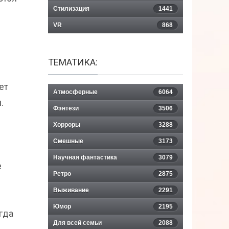
Стилизация
1441
VR
868
ТЕМАТИКА:
ет
Атмосферные
6064
.
Фэнтези
3506
Хорроры
3288
Смешные
3173
Научная фантастика
3079
е
Ретро
2875
Выживание
2291
Юмор
2195
егда
Для всей семьи
2088