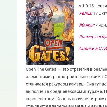
v 1.0.15 Нова
Релиз:
17 Окт
Жанры:
Инди,
Размер загру
Оценки в СТ
Open The Gates! – это стратегия в реа
элементами градостроительного сима. О
отличается ракурсом камеры. Она тут в
выполнен в средневековом антураже. П
королевством. Король поручает игроку 
становится владельцем замка и начинае