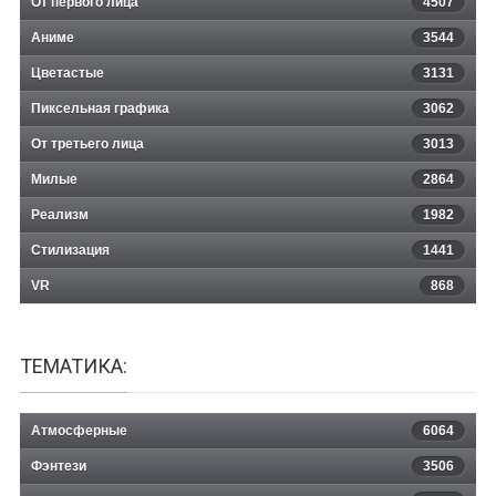
От первого лица
4507
Аниме
3544
Цветастые
3131
Пиксельная графика
3062
От третьего лица
3013
Милые
2864
Реализм
1982
Стилизация
1441
VR
868
ТЕМАТИКА:
Атмосферные
6064
Фэнтези
3506