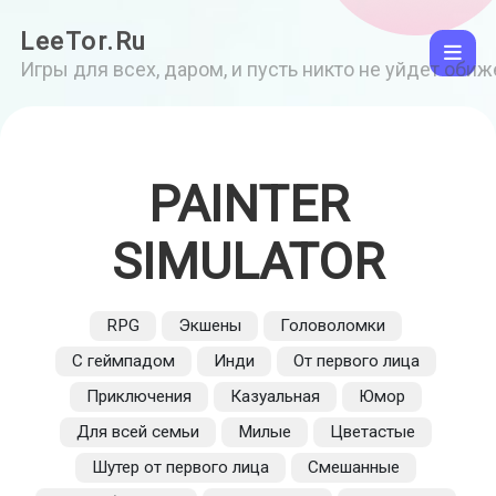
LeeTor.Ru
Игры для всех, даром, и пусть никто не уйдет оби
PAINTER
SIMULATOR
RPG
Экшены
Головоломки
С геймпадом
Инди
От первого лица
Приключения
Казуальная
Юмор
Для всей семьи
Милые
Цветастые
Шутер от первого лица
Смешанные