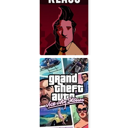
Myastere -Ruins of Deazniff-
KLAUS