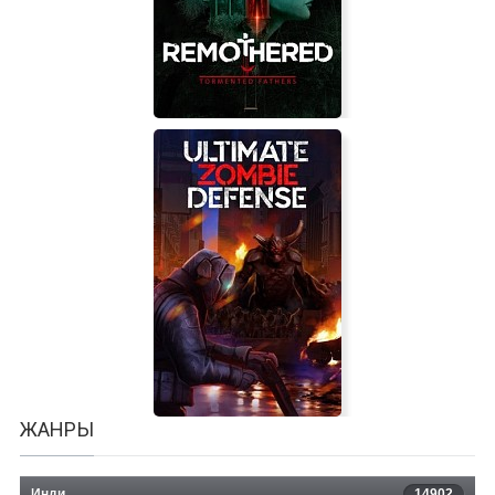
Escape First Alchemist
Remothered: Tormented Fathers
ЖАНРЫ
Инди
14902