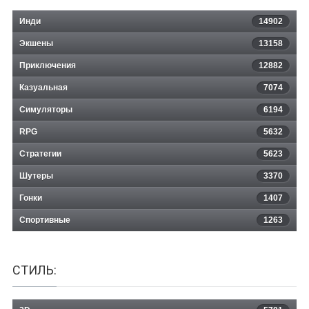
Инди
14902
Экшены
13158
Приключения
12882
Казуальная
Star Trek: Armada
7074
Симуляторы
6194
RPG
5632
Стратегии
5623
Шутеры
3370
Гонки
1407
Спортивные
1263
СТИЛЬ: