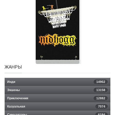
Dungeons Of Kremlin: Remastered
ЖАНРЫ
Инди
14902
Экшены
13158
Приключения
12882
Казуальная
Nidhogg
7074
Симуляторы
6194