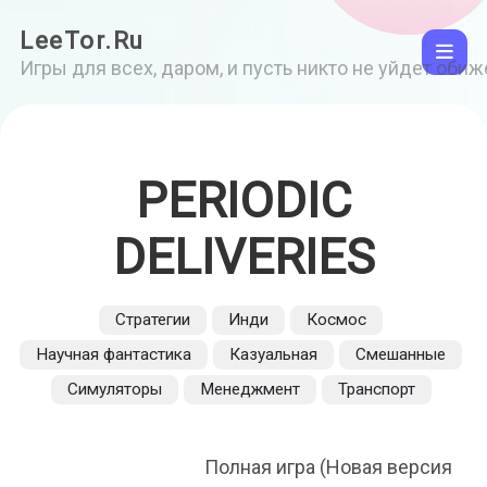
LeeTor.Ru
Игры для всех, даром, и пусть никто не уйдет оби
PERIODIC
DELIVERIES
Стратегии
Инди
Космос
Научная фантастика
Казуальная
Смешанные
Симуляторы
Менеджмент
Транспорт
Полная игра (Новая версия