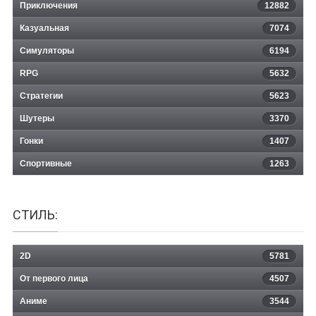
Terrorist Takedown: Covert
Приключения
12882
Казуальная
Operations
7074
Симуляторы
6194
RPG
5632
Стратегии
5623
Шутеры
3370
Гонки
1407
Спортивные
1263
СТИЛЬ:
2D
5781
От первого лица
4507
Аниме
3544