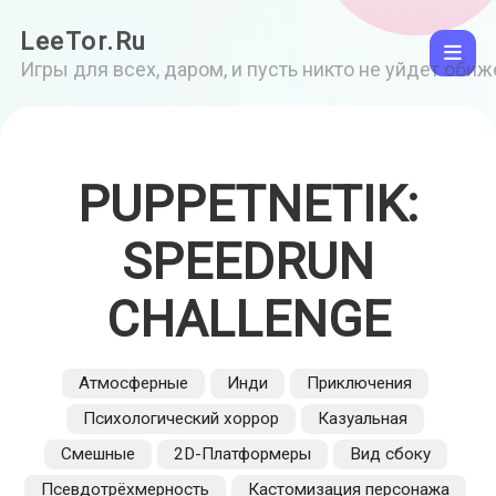
LeeTor.Ru
Игры для всех, даром, и пусть никто не уйдет оби
PUPPETNETIK:
SPEEDRUN
CHALLENGE
Атмосферные
Инди
Приключения
Психологический хоррор
Казуальная
Смешные
2D-Платформеры
Вид сбоку
Псевдотрёхмерность
Кастомизация персонажа