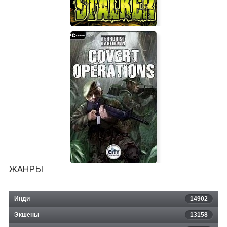
Dino Stalker
ЖАНРЫ
Инди
14902
Экшены
13158