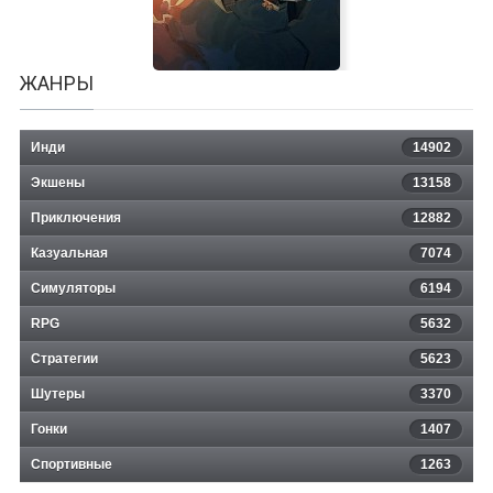
ЖАНРЫ
Инди
14902
Экшены
13158
Приключения
12882
Казуальная
Shattered Planet
7074
Симуляторы
6194
RPG
5632
Стратегии
5623
Шутеры
3370
Гонки
1407
Спортивные
1263