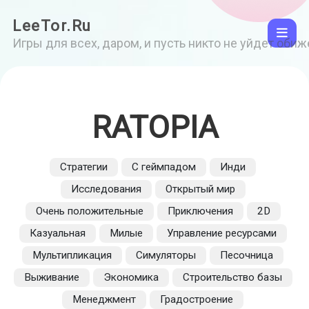
LeeTor.Ru
Игры для всех, даром, и пусть никто не уйдет оби
RATOPIA
Стратегии
С геймпадом
Инди
Исследования
Открытый мир
Очень положительные
Приключения
2D
Казуальная
Милые
Управление ресурсами
Мультипликация
Симуляторы
Песочница
Выживание
Экономика
Строительство базы
Менеджмент
Градостроение