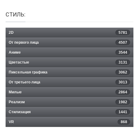
СТИЛЬ:
2D
5781
От первого лица
4507
Аниме
3544
Цветастые
3131
Пиксельная графика
3062
От третьего лица
3013
Милые
2864
Реализм
1982
Стилизация
1441
VR
868