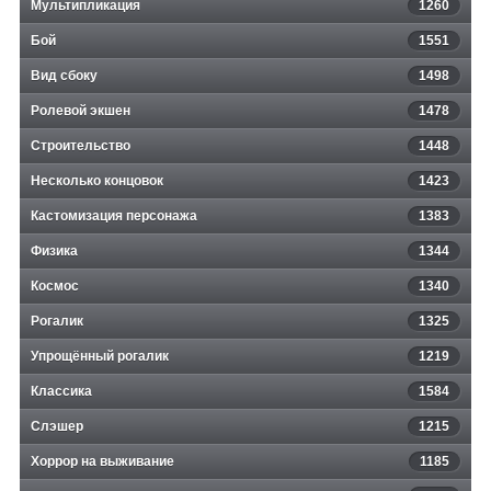
Мультипликация
1260
Бой
1551
Вид сбоку
1498
Ролевой экшен
1478
Строительство
1448
Несколько концовок
1423
Кастомизация персонажа
1383
Физика
1344
Космос
1340
Рогалик
1325
Упрощённый рогалик
1219
Классика
1584
Слэшер
1215
Хоррор на выживание
1185