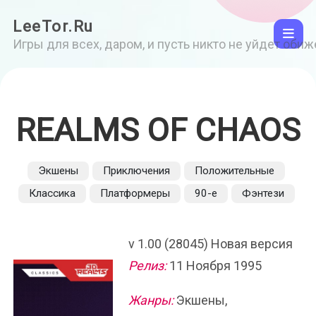
LeeTor.Ru
Игры для всех, даром, и пусть никто не уйдет оби
REALMS OF CHAOS
Экшены
Приключения
Положительные
Классика
Платформеры
90-е
Фэнтези
v 1.00 (28045) Новая версия
Релиз:
11 Ноября 1995
Жанры:
Экшены,