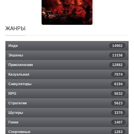
ЖАНРЫ
Инди
14902
Экшены
13158
Пираты Карибского Моря:
Приключения
12882
Казуальная
Легенда о Джеке Воробье (игра)
7074
Симуляторы
6194
RPG
5632
Стратегии
5623
Шутеры
3370
Гонки
1407
Спортивные
1263