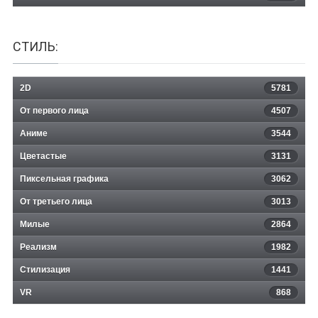
СТИЛЬ:
2D
5781
От первого лица
4507
Аниме
3544
Цветастые
3131
Пиксельная графика
3062
От третьего лица
3013
Милые
2864
Реализм
1982
Стилизация
1441
VR
868