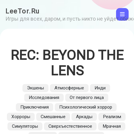
LeeTor.Ru
Игры для всех, даром, и пусть никто не уйдет оби
REC: BEYOND THE
LENS
Экшены
Атмосферные
Инди
Исследования
От первого лица
Приключения
Психологический хоррор
Хорроры
Смешанные
Аркады
Реализм
Симуляторы
Сверхъестественное
Мрачная