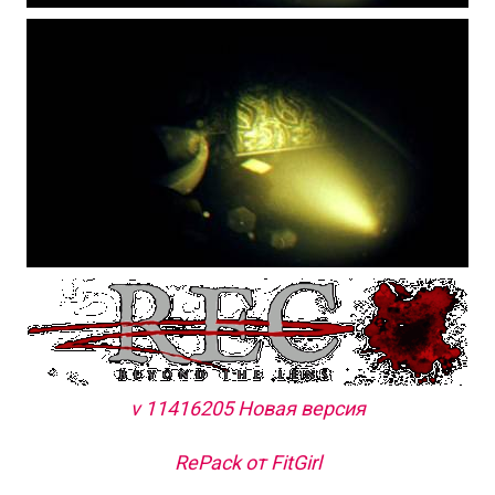
v 11416205 Новая версия
RePack от FitGirl