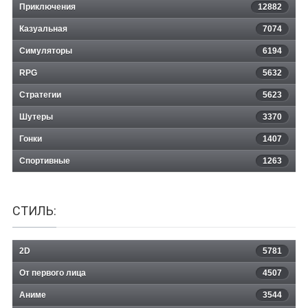
Приключения
12882
Казуальная
Liftoff: FPV Drone Racing
7074
Симуляторы
6194
RPG
5632
Стратегии
5623
Шутеры
3370
Гонки
1407
Спортивные
1263
СТИЛЬ:
2D
5781
От первого лица
4507
Аниме
3544