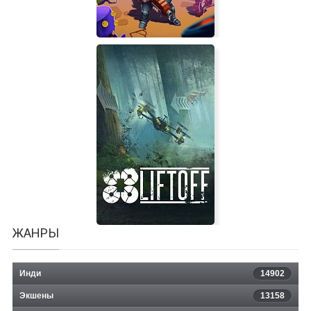
Space Robinson: Hardcore
Roguelike Action
ЖАНРЫ
Инди
14902
Экшены
13158