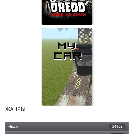
Judge Dredd: Dredd vs. Death
ЖАНРЫ
Инди
14902