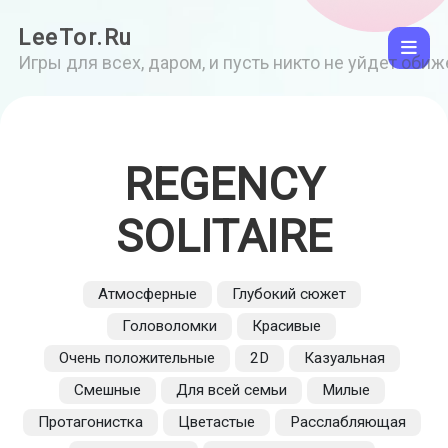
LeeTor.Ru
Игры для всех, даром, и пусть никто не уйдет оби
REGENCY
SOLITAIRE
Атмосферные
Глубокий сюжет
Головоломки
Красивые
Очень положительные
2D
Казуальная
Смешные
Для всей семьи
Милые
Протагонистка
Цветастые
Расслабляющая