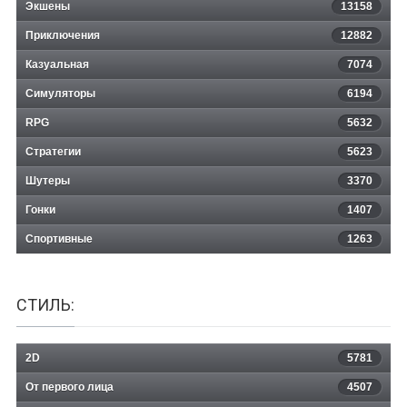
Экшены
13158
Приключения
12882
Казуальная
My Car
7074
Симуляторы
6194
RPG
5632
Стратегии
5623
Шутеры
3370
Гонки
1407
Спортивные
1263
СТИЛЬ:
2D
5781
От первого лица
4507