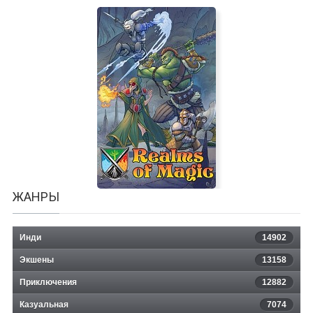
Alien Breed 2: Assault
ЖАНРЫ
Инди
14902
Экшены
13158
Приключения
12882
Казуальная
Realms of Magic
7074