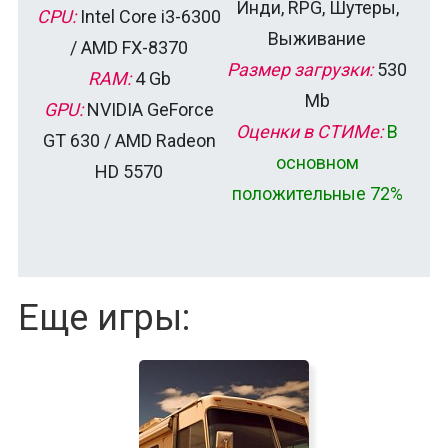
Инди, RPG, Шутеры,
CPU:
Intel Core i3-6300
Выживание
/ AMD FX-8370
Размер загрузки:
530
RAM:
4 Gb
Mb
GPU:
NVIDIA GeForce
Оценки в СТИМе:
В
GT 630 / AMD Radeon
основном
HD 5570
положительные 72%
Еще игры: