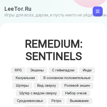
LeeTor.Ru
Игры для всех, даром, и пусть никто не уйдет оби
REMEDIUM:
SENTINELS
RPG
Экшены
С геймпадом
Инди
Казуальная
В основном положительные
Шутеры
Вид сверху
Ролевой экшен
Шутер с видом сверху
Набор очков
Средневековье
Ретро
Выживание