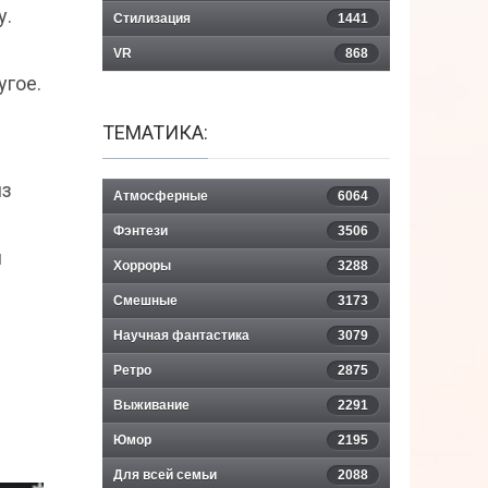
у.
Стилизация
1441
VR
868
угое.
ТЕМАТИКА:
из
Атмосферные
6064
Фэнтези
3506
и
Хорроры
3288
Смешные
3173
Научная фантастика
3079
Ретро
2875
Выживание
2291
Юмор
2195
Для всей семьи
2088