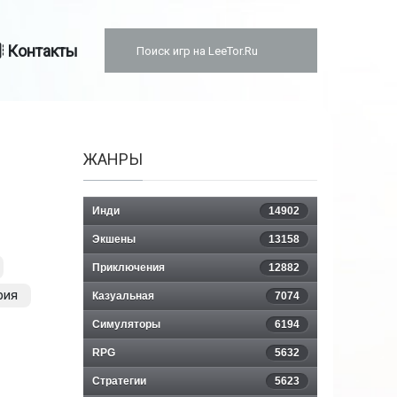
Контакты
ЖАНРЫ
Инди
14902
Экшены
13158
Приключения
12882
рия
Казуальная
7074
Симуляторы
6194
RPG
5632
Стратегии
5623