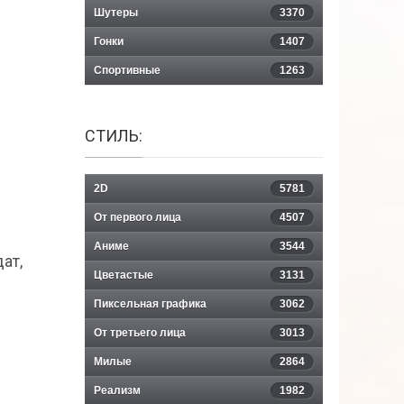
Шутеры
3370
Гонки
1407
Спортивные
1263
СТИЛЬ:
2D
5781
От первого лица
4507
Аниме
3544
ат,
Цветастые
3131
Пиксельная графика
3062
От третьего лица
3013
Милые
2864
Реализм
1982