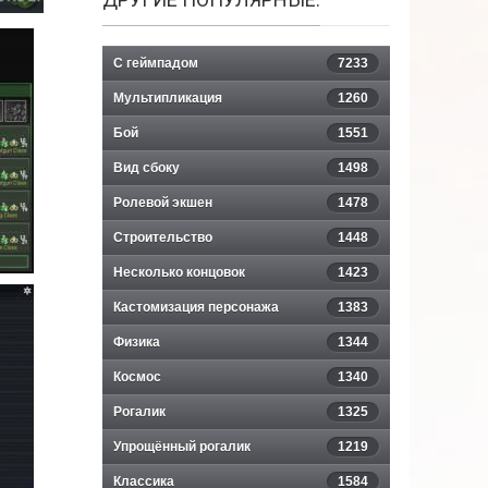
С геймпадом
7233
Мультипликация
1260
Бой
1551
Вид сбоку
1498
Ролевой экшен
1478
Строительство
1448
Несколько концовок
1423
Кастомизация персонажа
1383
Физика
1344
Космос
1340
Рогалик
1325
Упрощённый рогалик
1219
Классика
1584