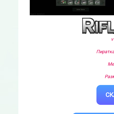
v
Пиратка
Ме
Разм
СК