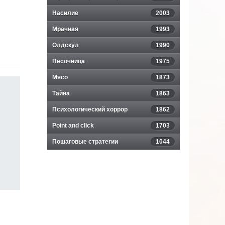
Насилие
2003
Мрачная
1993
Олдскул
1990
Песочница
1975
Мясо
1873
Тайна
1863
Психологический хоррор
1862
Point and click
1703
Пошаговые стратегии
1044