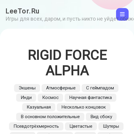
LeeTor.Ru
Игры для всех, даром, и пусть никто не уйдет оби
RIGID FORCE
ALPHA
Экшены
Атмосферные
С геймпадом
Инди
Космос
Научная фантастика
Казуальная
Несколько концовок
В основном положительные
Вид сбоку
Псевдотрёхмерность
Цветастые
Шутеры