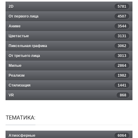
2D
5781
От первого лица
4507
Аниме
3544
Цветастые
3131
Пиксельная графика
3062
От третьего лица
3013
Милые
2864
Реализм
1982
Стилизация
1441
VR
868
ТЕМАТИКА:
Атмосферные
6064