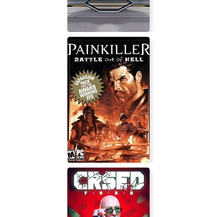
LithoBreak