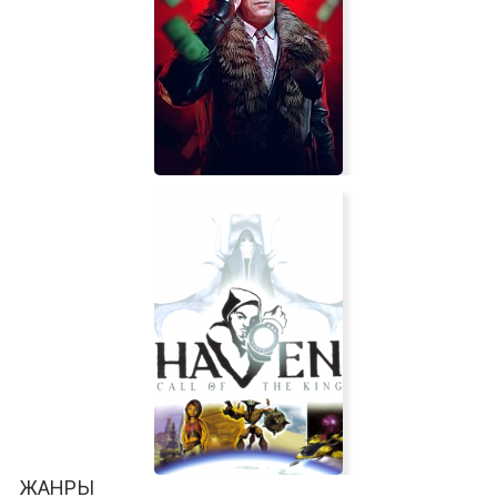
Painkiller: Battle Out of Hell
CRSED: F.O.A.D. (Cuisine Royale)
ЖАНРЫ