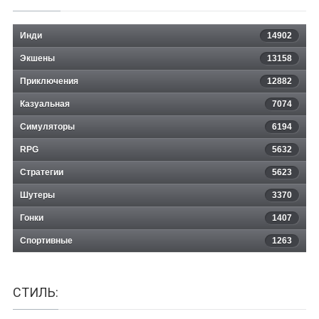
Инди
14902
Экшены
13158
Приключения
12882
Казуальная
Haven: Call of the King
7074
Симуляторы
6194
RPG
5632
Стратегии
5623
Шутеры
3370
Гонки
1407
Спортивные
1263
СТИЛЬ: