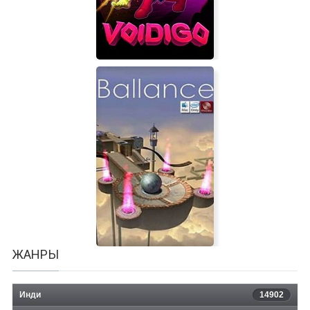
Voidigo
ЖАНРЫ
Инди
14902