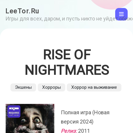
LeeTor.Ru
Игры для всех, даром, и пусть никто не уйдет оби
RISE OF
NIGHTMARES
Экшены
Хорроры
Хоррор на выживание
Полная игра (Новая
версия 2024)
Релиз:
2011