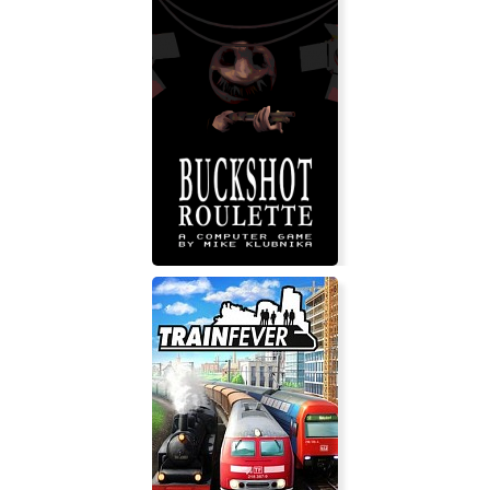
OlliOlli2: Welcome to Olliwood
Buckshot Roulette