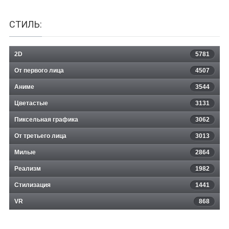
СТИЛЬ:
2D
5781
От первого лица
4507
Аниме
3544
Цветастые
3131
Пиксельная графика
3062
От третьего лица
3013
Милые
2864
Реализм
1982
Стилизация
1441
VR
868