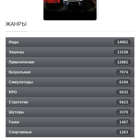
ЖАНРЫ
Инди
14902
Экшены
13158
Приключения
12882
Казуальная
Train Fever
7074
Симуляторы
6194
RPG
5632
Стратегии
5623
Шутеры
3370
Гонки
1407
Спортивные
1263