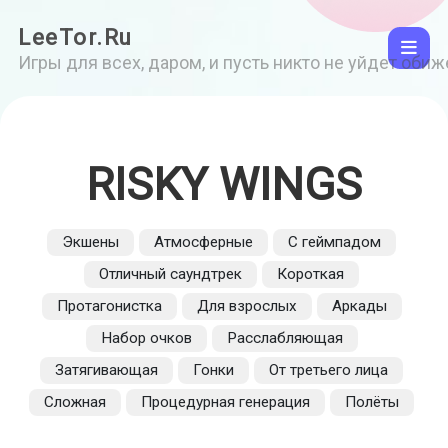
LeeTor.Ru
Игры для всех, даром, и пусть никто не уйдет оби
RISKY WINGS
Экшены
Атмосферные
С геймпадом
Отличный саундтрек
Короткая
Протагонистка
Для взрослых
Аркады
Набор очков
Расслабляющая
Затягивающая
Гонки
От третьего лица
Сложная
Процедурная генерация
Полёты