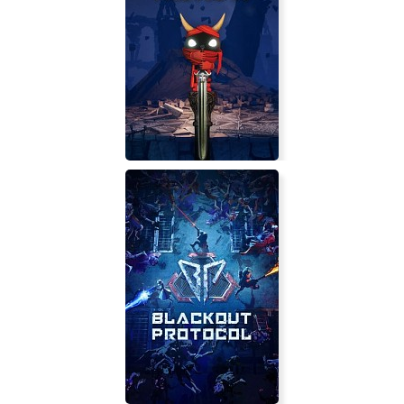
Warsworn: Dragon of Japan
WarriOrb