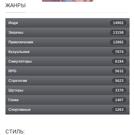
ЖАНРЫ
Инди
14902
Экшены
13158
Приключения
12882
Казуальная
Duel Savior Justice
7074
Симуляторы
6194
RPG
5632
Стратегии
5623
Шутеры
3370
Гонки
1407
Спортивные
1263
СТИЛЬ: