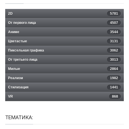
2D
5781
От первого лица
4507
Аниме
3544
Цветастые
3131
Пиксельная графика
3062
От третьего лица
3013
Милые
2864
Реализм
1982
Стилизация
1441
VR
868
ТЕМАТИКА: