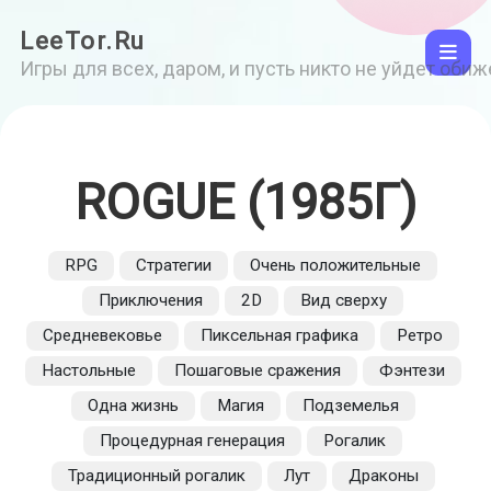
LeeTor.Ru
Игры для всех, даром, и пусть никто не уйдет оби
ROGUE (1985Г)
RPG
Стратегии
Очень положительные
Приключения
2D
Вид сверху
Средневековье
Пиксельная графика
Ретро
Настольные
Пошаговые сражения
Фэнтези
Одна жизнь
Магия
Подземелья
Процедурная генерация
Рогалик
Традиционный рогалик
Лут
Драконы