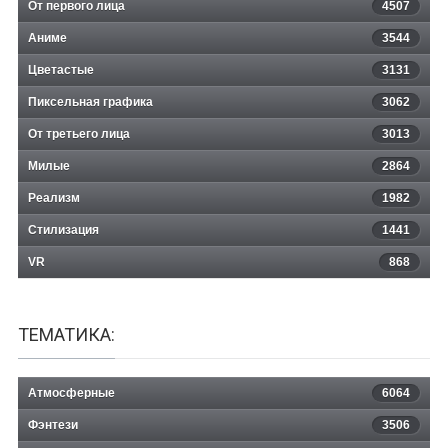
От первого лица
4507
Аниме
3544
Цветастые
3131
Пиксельная графика
3062
От третьего лица
3013
Милые
2864
Реализм
1982
Стилизация
1441
VR
868
ТЕМАТИКА:
Атмосферные
6064
Фэнтези
3506