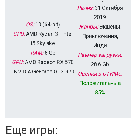
Релиз:
31 Октября
2019
OS:
10 (64-bit)
Жанры:
Экшены,
CPU:
AMD Ryzen 3 | Intel
Приключения,
i5 Skylake
Инди
RAM:
8 Gb
Размер загрузки:
GPU:
AMD Radeon RX 570
28.6 Gb
| NVIDIA GeForce GTX 970
Оценки в СТИМе:
Положительные
85%
Еще игры: