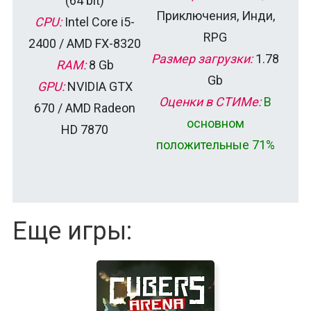
(64 bit)
Приключения, Инди,
CPU:
Intel Core i5-
RPG
2400 / AMD FX-8320
Размер загрузки:
1.78
RAM:
8 Gb
Gb
GPU:
NVIDIA GTX
Оценки в СТИМе:
В
670 / AMD Radeon
основном
HD 7870
положительные 71%
Еще игры: