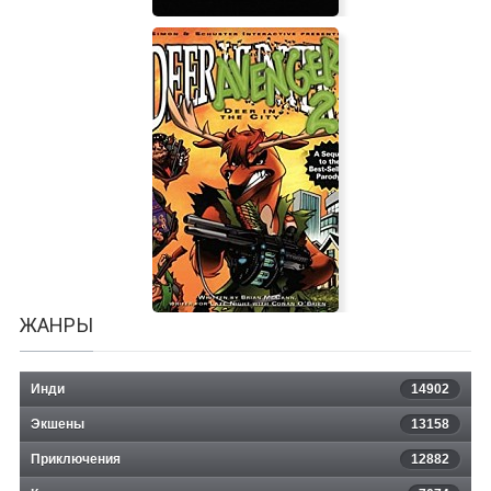
Leenie Boog
ЖАНРЫ
Инди
14902
Экшены
13158
Приключения
12882