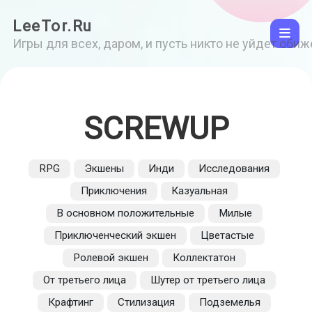
LeeTor.Ru
Игры для всех, даром, и пусть никто не уйдет оби
SCREWUP
RPG
Экшены
Инди
Исследования
Приключения
Казуальная
В основном положительные
Милые
Приключенческий экшен
Цветастые
Ролевой экшен
Коллектатон
От третьего лица
Шутер от третьего лица
Крафтинг
Стилизация
Подземелья