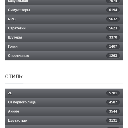
Казуальная
Deer Avenger 2: Deer in the City
7074
Симуляторы
6194
RPG
5632
Стратегии
5623
Шутеры
3370
Гонки
1407
Спортивные
1263
СТИЛЬ:
2D
5781
От первого лица
4507
Аниме
3544
Цветастые
3131