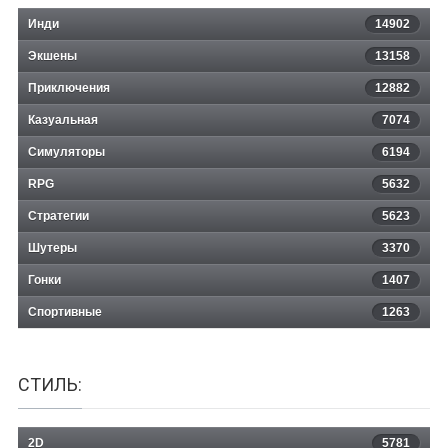
Инди
14902
Экшены
13158
Приключения
12882
Казуальная
Billiards of the Round Table (BRT)
7074
Симуляторы
6194
RPG
5632
Стратегии
5623
Шутеры
3370
Гонки
1407
Спортивные
1263
СТИЛЬ:
2D
5781