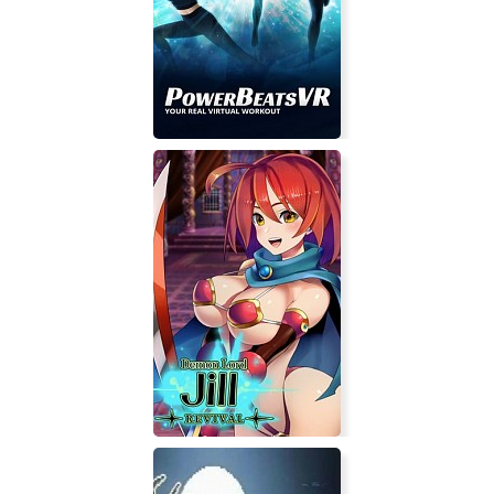
MIGHT'N MOW'EM
PowerBeatsVR - VR Fitness