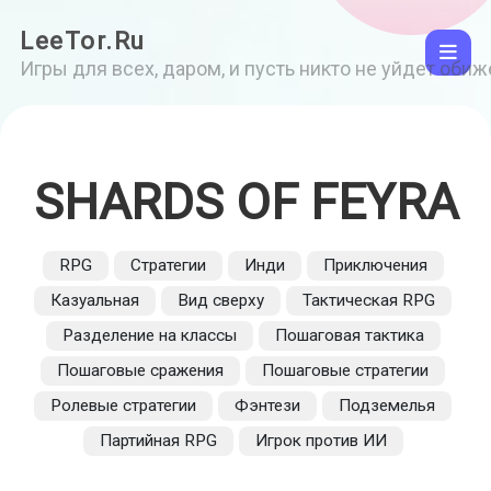
LeeTor.Ru
Игры для всех, даром, и пусть никто не уйдет оби
SHARDS OF FEYRA
RPG
Стратегии
Инди
Приключения
Казуальная
Вид сверху
Тактическая RPG
Разделение на классы
Пошаговая тактика
Пошаговые сражения
Пошаговые стратегии
Ролевые стратегии
Фэнтези
Подземелья
Партийная RPG
Игрок против ИИ