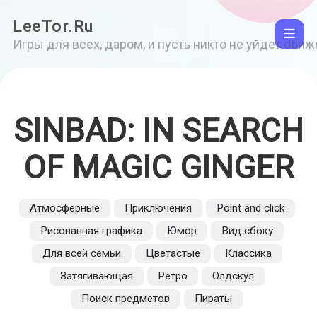
LeeTor.Ru
Игры для всех, даром, и пусть никто не уйдет оби
SINBAD: IN SEARCH
OF MAGIC GINGER
Атмосферные
Приключения
Point and click
Рисованная графика
Юмор
Вид сбоку
Для всей семьи
Цветастые
Классика
Затягивающая
Ретро
Олдскул
Поиск предметов
Пираты