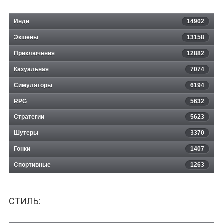
Инди
14902
Экшены
13158
Приключения
12882
Казуальная
Gene Shift Auto
7074
Симуляторы
6194
RPG
5632
Стратегии
5623
Шутеры
3370
Гонки
1407
Спортивные
1263
СТИЛЬ: