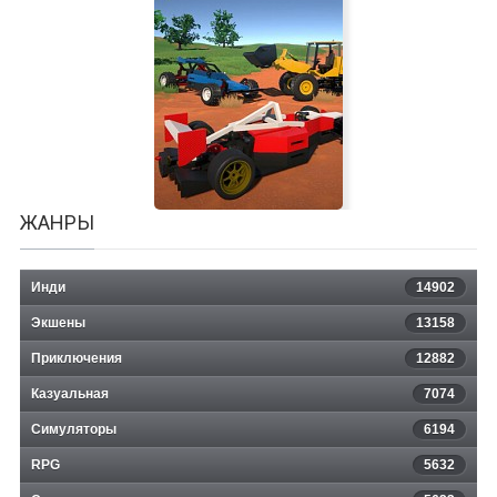
Barry Has a Secret
ЖАНРЫ
Инди
14902
Экшены
13158
Приключения
12882
Казуальная
GearBlocks
7074
Симуляторы
6194
RPG
5632