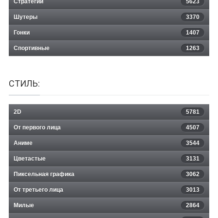
Стратегии
5623
Шутеры
3370
Гонки
1407
Спортивные
1263
СТИЛЬ:
2D
5781
От первого лица
4507
Аниме
3544
Цветастые
3131
Пиксельная графика
3062
От третьего лица
3013
Милые
2864