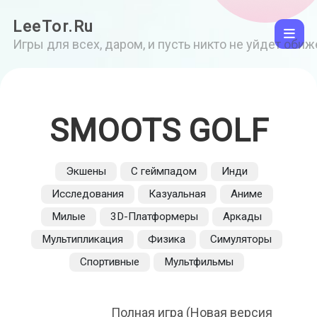
LeeTor.Ru
Игры для всех, даром, и пусть никто не уйдет оби
SMOOTS GOLF
Экшены
С геймпадом
Инди
Исследования
Казуальная
Аниме
Милые
3D-Платформеры
Аркады
Мультипликация
Физика
Симуляторы
Спортивные
Мультфильмы
Полная игра (Новая версия