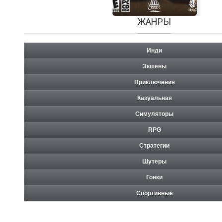
ЖАНРЫ
Инди
Экшены
Приключения
Dirt Track Racing Pinball
Казуальная
Симуляторы
RPG
Стратегии
Шутеры
Гонки
Спортивные