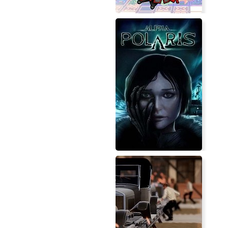
PictoQuest